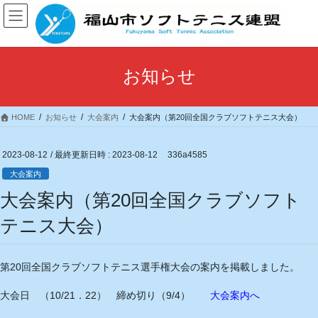
コ
ナ
ン
ビ
テ
ゲ
ン
ー
ツ
シ
お知らせ
へ
ョ
ス
ン
キ
に
HOME
お知らせ
大会案内
大会案内（第20回全国クラブソフトテニス大会）
ッ
移
プ
動
2023-08-12
/ 最終更新日時 :
2023-08-12
336a4585
大会案内
大会案内（第20回全国クラブソフト
テニス大会）
第20回全国クラブソフトテニス選手権大会の案内を掲載しました。
大会日 （10/21．22） 締め切り（9/4）
大会案内へ