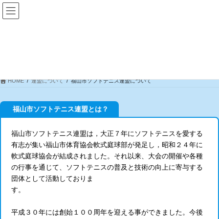
コ
ナ
ン
ビ
テ
ゲ
ン
ー
ツ
シ
福山市ソフトテニス連盟について
へ
ョ
ス
ン
キ
に
HOME
連盟について
福山市ソフトテニス連盟について
ッ
移
プ
動
福山市ソフトテニス連盟とは？
福山市ソフトテニス連盟は，大正７年にソフトテニスを愛する
有志が集い福山市体育協会軟式庭球部が発足し，昭和２４年に
軟式庭球協会が結成されました。それ以来、大会の開催や各種
の行事を通じて、ソフトテニスの普及と技術の向上に寄与する
団体として活動しておりま
す。
平成３０年には創始１００周年を迎える事ができました。今後