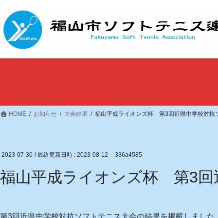
コ
ナ
ン
ビ
テ
ゲ
ン
ー
ツ
シ
へ
ョ
ス
ン
キ
に
ッ
移
プ
動
HOME
お知らせ
大会結果
福山平成ライオンズ杯 第3回近県中学校対抗ソ
2023-07-30
/ 最終更新日時 :
2023-08-12
336a4585
福山平成ライオンズ杯 第3回
第3回近県中学校対抗ソフトテニス大会の結果を掲載しまし