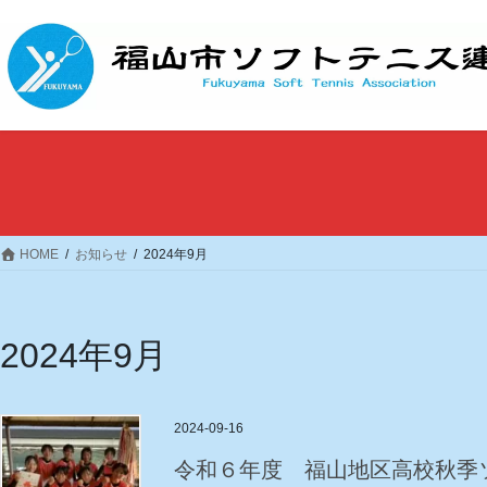
コ
ナ
ン
ビ
テ
ゲ
ン
ー
ツ
シ
へ
ョ
ス
ン
キ
に
ッ
移
プ
動
HOME
お知らせ
2024年9月
2024年9月
2024-09-16
令和６年度 福山地区高校秋季ソ